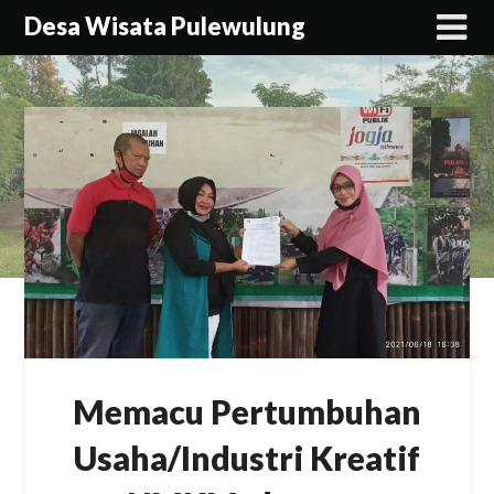
Skip
Desa Wisata Pulewulung
to
content
Memacu Pertumbuhan
Usaha/Industri Kreatif