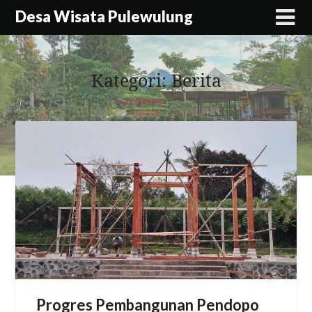
Skip
Desa Wisata Pulewulung
to
content
Kategori:
Berita
Progres Pembangunan Pendopo