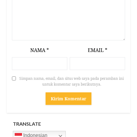
NAMA
*
EMAIL
*
Simpan nama, email, dan situs web saya pada peramban ini
untuk komentar saya berikutnya.
TRANSLATE
Indonesian