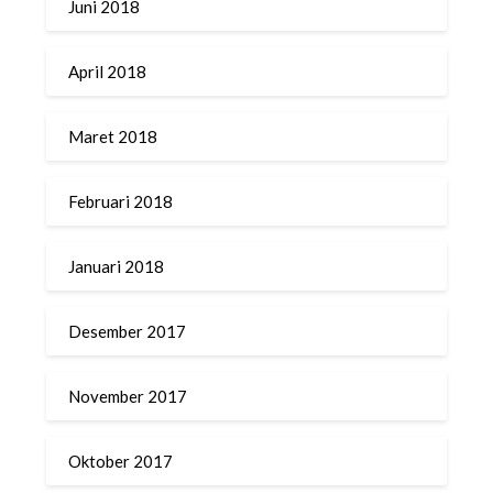
Juni 2018
April 2018
Maret 2018
Februari 2018
Januari 2018
Desember 2017
November 2017
Oktober 2017