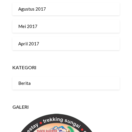
Agustus 2017
Mei 2017
April 2017
KATEGORI
Berita
GALERI