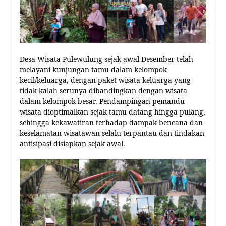
Desa Wisata Pulewulung sejak awal Desember telah
melayani kunjungan tamu dalam kelompok
kecil/keluarga, dengan paket wisata keluarga yang
tidak kalah serunya dibandingkan dengan wisata
dalam kelompok besar. Pendampingan pemandu
wisata dioptimalkan sejak tamu datang hingga pulang,
sehingga kekawatiran terhadap dampak bencana dan
keselamatan wisatawan selalu terpantau dan tindakan
antisipasi disiapkan sejak awal.