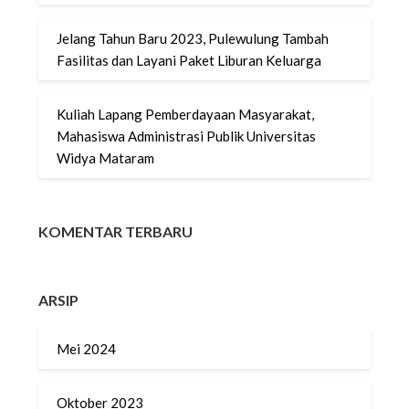
Jelang Tahun Baru 2023, Pulewulung Tambah
Fasilitas dan Layani Paket Liburan Keluarga
Kuliah Lapang Pemberdayaan Masyarakat,
Mahasiswa Administrasi Publik Universitas
Widya Mataram
KOMENTAR TERBARU
ARSIP
Mei 2024
Oktober 2023