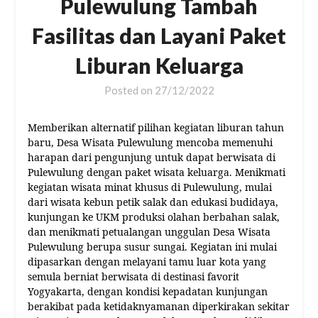
Pulewulung Tambah
Fasilitas dan Layani Paket
Liburan Keluarga
Posted on
27/12/2022
Memberikan alternatif pilihan kegiatan liburan tahun
baru, Desa Wisata Pulewulung mencoba memenuhi
harapan dari pengunjung untuk dapat berwisata di
Pulewulung dengan paket wisata keluarga. Menikmati
kegiatan wisata minat khusus di Pulewulung, mulai
dari wisata kebun petik salak dan edukasi budidaya,
kunjungan ke UKM produksi olahan berbahan salak,
dan menikmati petualangan unggulan Desa Wisata
Pulewulung berupa susur sungai. Kegiatan ini mulai
dipasarkan dengan melayani tamu luar kota yang
semula berniat berwisata di destinasi favorit
Yogyakarta, dengan kondisi kepadatan kunjungan
berakibat pada ketidaknyamanan diperkirakan sekitar