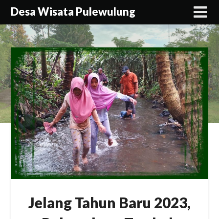
Skip
Desa Wisata Pulewulung
to
content
Jelang Tahun Baru 2023,