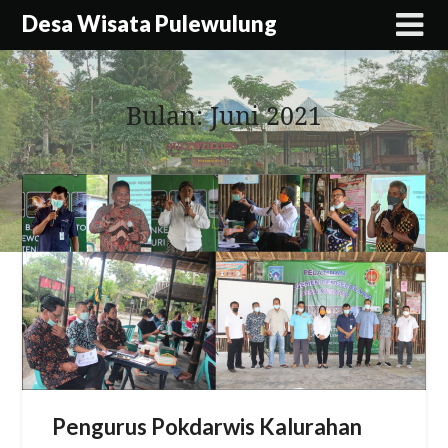
Skip
Desa Wisata Pulewulung
to
content
Bulan:
Juni 2021
Pengurus Pokdarwis Kalurahan